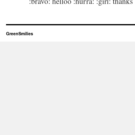
:bravo: helloo :hurra: :girl: thank
GreenSmilies