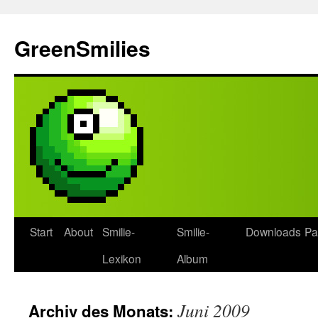
Zum
Inhalt
GreenSmilies
springen
Start
About
Smilie-
Smilie-
Downloads
Pa
Lexikon
Album
Juni 2009
Archiv des Monats: