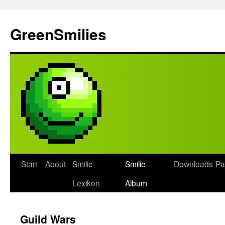
Zum
Inhalt
GreenSmilies
springen
Start
About
Smilie-
Smilie-
Downloads
Pa
Lexikon
Album
Guild Wars