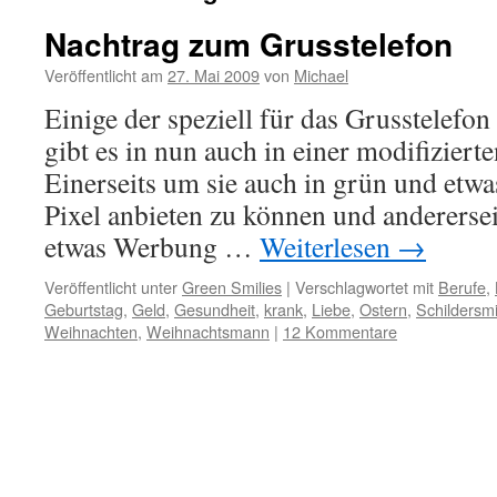
Nachtrag zum Grusstelefon
Veröffentlicht am
27. Mai 2009
von
Michael
Einige der speziell für das Grusstelefon
gibt es in nun auch in einer modifiziert
Einerseits um sie auch in grün und etw
Pixel anbieten zu können und andererse
etwas Werbung …
Weiterlesen
→
Veröffentlicht unter
Green Smilies
|
Verschlagwortet mit
Berufe
,
Geburtstag
,
Geld
,
Gesundheit
,
krank
,
Liebe
,
Ostern
,
Schildersmi
Weihnachten
,
Weihnachtsmann
|
12 Kommentare