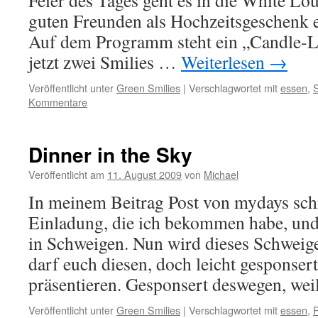
Feier des Tages geht es in die White Lo
guten Freunden als Hochzeitsgeschenk 
Auf dem Programm steht ein „Candle-L
jetzt zwei Smilies …
Weiterlesen
→
Veröffentlicht unter
Green Smilies
|
Verschlagwortet mit
essen
,
S
Kommentare
Dinner in the Sky
Veröffentlicht am
11. August 2009
von
Michael
In meinem Beitrag Post von mydays schr
Einladung, die ich bekommen habe, und
in Schweigen. Nun wird dieses Schweig
darf euch diesen, doch leicht gesponsert
präsentieren. Gesponsert deswegen, we
Veröffentlicht unter
Green Smilies
|
Verschlagwortet mit
essen
,
P