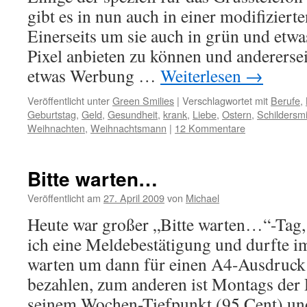
gibt es in nun auch in einer modifiziert
Einerseits um sie auch in grün und etw
Pixel anbieten zu können und andererse
etwas Werbung …
Weiterlesen
→
Veröffentlicht unter
Green Smilies
|
Verschlagwortet mit
Berufe
,
Geburtstag
,
Geld
,
Gesundheit
,
krank
,
Liebe
,
Ostern
,
Schildersmi
Weihnachten
,
Weihnachtsmann
|
12 Kommentare
Bitte warten…
Veröffentlicht am
27. April 2009
von
Michael
Heute war großer „Bitte warten…“-Tag,
ich eine Meldebestätigung und durfte i
warten um dann für einen A4-Ausdruck
bezahlen, zum anderen ist Montags der
seinem Wochen-Tiefpunkt (95 Cent) u