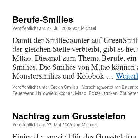
Berufe-Smilies
Veröffentlicht am
27. Juli 2009
von
Michael
Damit der Smiliecounter auf GreenSmili
der gleichen Stelle verbleibt, gibt es he
Mttao. Diesmal zum Thema Berufe, ein
Smilies. Die Smilies von Mttao können 
Monstersmilies und Kolobok …
Weiter
Veröffentlicht unter
Green Smilies
|
Verschlagwortet mit
Bauarbe
Feuerwehr
,
Halloween
,
kochen
,
Mttao
,
Polizei
,
trinken
,
Zauberer
Nachtrag zum Grusstelefon
Veröffentlicht am
27. Mai 2009
von
Michael
Einige der speziell für das Grusstelefon