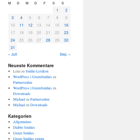
M
D
M
D
F
S
S
1
2
3
4
5
6
7
8
9
10
11
12
13
14
15
16
17
18
19
20
21
22
23
24
25
26
27
28
29
30
31
« Juli
Sep. »
Neueste Kommentare
Lena
zu
Smilie-Lexikon
WordPress | GreenSmilies
zu
Partnerseiten
WordPress | GreenSmilies
zu
Downloads
Michael
zu
Partnerseiten
Michael
zu
Downloads
Kategorien
Allgemeines
Diablo Smilies
Green Smilies
Green Smilies extern