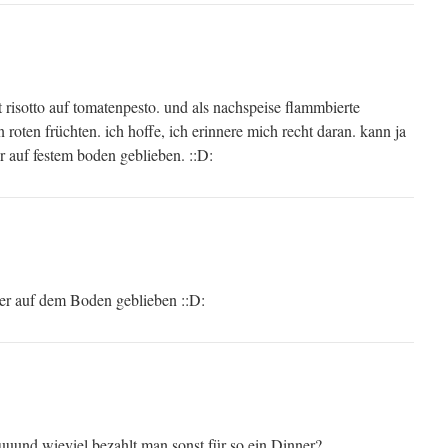
 risotto auf tomatenpesto. und als nachspeise flammbierte
roten früchten. ich hoffe, ich erinnere mich recht daran. kann ja
r auf festem boden geblieben. ::D:
ber auf dem Boden geblieben ::D:
uuund wieviel bezahlt man sonst für so ein Dinner?