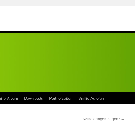
ilie-Album
Downloads
Partnerseiten
Smilie-Autoren
Keine eckigen Augen?
→