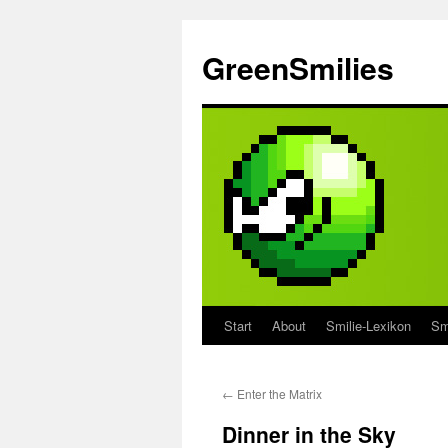
Zum
Inhalt
GreenSmilies
springen
Start
About
Smilie-Lexikon
Sm
←
Enter the Matrix
Dinner in the Sky