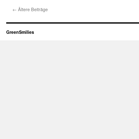
←
Ältere Beiträge
GreenSmilies