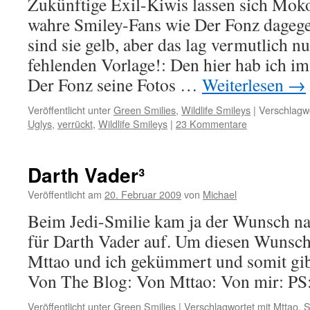
Zukünftige Exil-Kiwis lassen sich Moko
wahre Smiley-Fans wie Der Fonz dagege
sind sie gelb, aber das lag vermutlich n
fehlenden Vorlage!: Den hier hab ich i
Der Fonz seine Fotos …
Weiterlesen
→
Veröffentlicht unter
Green Smilies
,
Wildlife Smileys
|
Verschlagwo
Uglys
,
verrückt
,
Wildlife Smileys
|
23 Kommentare
Darth Vader³
Veröffentlicht am
20. Februar 2009
von
Michael
Beim Jedi-Smilie kam ja der Wunsch n
für Darth Vader auf. Um diesen Wunsch
Mttao und ich gekümmert und somit gib
Von The Blog: Von Mttao: Von mir: P
Veröffentlicht unter
Green Smilies
|
Verschlagwortet mit
Mttao
,
S