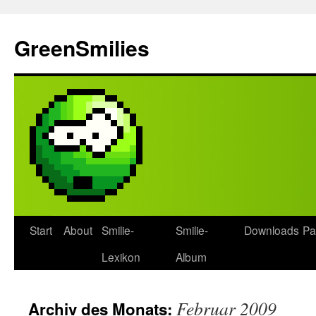
Zum
Inhalt
GreenSmilies
springen
Start
About
Smilie-
Smilie-
Downloads
Pa
Lexikon
Album
Februar 2009
Archiv des Monats: