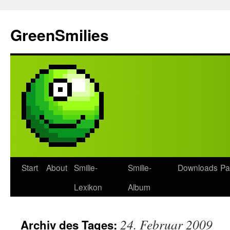
Zum
Inhalt
GreenSmilies
springen
Start
About
Smilie-
Smilie-
Downloads
Pa
Lexikon
Album
24. Februar 2009
Archiv des Tages: