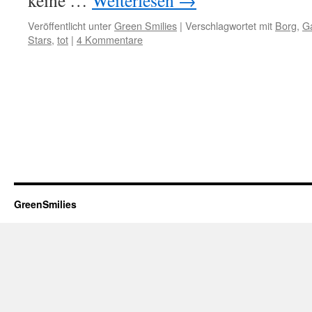
keine …
Weiterlesen
→
Veröffentlicht unter
Green Smilies
|
Verschlagwortet mit
Borg
,
G
Stars
,
tot
|
4 Kommentare
GreenSmilies