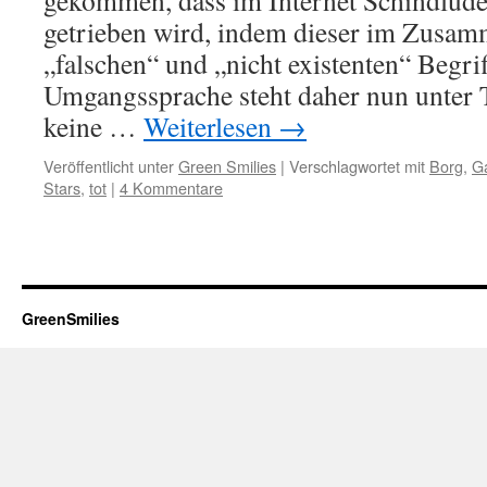
gekommen, dass im Internet Schindlud
getrieben wird, indem dieser im Zusa
„falschen“ und „nicht existenten“ Begri
Umgangssprache steht daher nun unter T
keine …
Weiterlesen
→
Veröffentlicht unter
Green Smilies
|
Verschlagwortet mit
Borg
,
G
Stars
,
tot
|
4 Kommentare
GreenSmilies