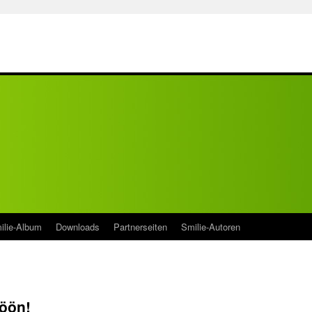
ilie-Album
Downloads
Partnerseiten
Smilie-Autoren
öön!