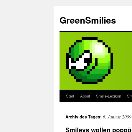
Zum
Inhalt
GreenSmilies
springen
Start
About
Smilie-Lexikon
Sm
6. Januar 2009
Archiv des Tages:
Smileys wollen poppö