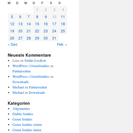
M
D
M
D
F
S
S
1
2
3
4
5
6
7
8
9
10
11
12
13
14
15
16
17
18
19
20
21
22
23
24
25
26
27
28
29
30
31
« Dez.
Feb. »
Neueste Kommentare
Lena
zu
Smilie-Lexikon
WordPress | GreenSmilies
zu
Partnerseiten
WordPress | GreenSmilies
zu
Downloads
Michael
zu
Partnerseiten
Michael
zu
Downloads
Kategorien
Allgemeines
Diablo Smilies
Green Smilies
Green Smilies extern
Green Smilies intern