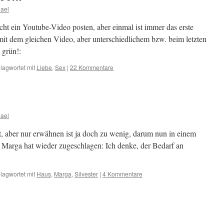
ael
icht ein Youtube-Video posten, aber einmal ist immer das erste
mit dem gleichen Video, aber unterschiedlichem bzw. beim letzten
 grün!:
lagwortet mit
Liebe
,
Sex
|
22 Kommentare
ael
, aber nur erwähnen ist ja doch zu wenig, darum nun in einem
 Marga hat wieder zugeschlagen: Ich denke, der Bedarf an
lagwortet mit
Haus
,
Marga
,
Silvester
|
4 Kommentare