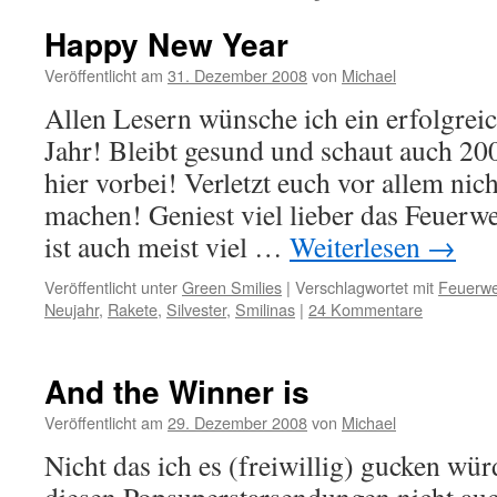
Happy New Year
Veröffentlicht am
31. Dezember 2008
von
Michael
Allen Lesern wünsche ich ein erfolgreic
Jahr! Bleibt gesund und schaut auch 200
hier vorbei! Verletzt euch vor allem ni
machen! Geniest viel lieber das Feuerw
ist auch meist viel …
Weiterlesen
→
Veröffentlicht unter
Green Smilies
|
Verschlagwortet mit
Feuerwe
Neujahr
,
Rakete
,
Silvester
,
Smilinas
|
24 Kommentare
And the Winner is
Veröffentlicht am
29. Dezember 2008
von
Michael
Nicht das ich es (freiwillig) gucken wür