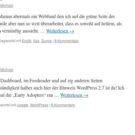
Michael
 darum abermals ein Webfund den ich auf die grüne Seite der
e aber nun so weit überarbeitet, dass es sowohl auf hellem, als
 vernünftig aussieht. …
Weiterlesen
→
lagwortet mit
Erotik
,
Sex
,
Zunge
|
8 Kommentare
Michael
m Dashboard, im Feedreader und auf zig anderen Seiten
ändigkeit halber auch hier der Hinweis WordPress 2.7 ist da! Ich
nmal die „Early Adopters“ ran …
Weiterlesen
→
wortet mit
update
,
WordPress
|
8 Kommentare