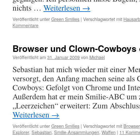
nichts …
Weiterlesen
→
Veröffentlicht unter
Green Smilies
|
Verschlagwortet mit
Hausarb
Kommentare
Browser und Clown-Cowboys 
Veröffentlicht am
31. Januar 2009
von
Michael
Sebastian hat mich wieder mit einer Men
versorgt, den Anfang machen seine als
Cowboys: Gefolgt von Chrome und Inter
Außerdem hat er mein Smilie-ABC um z
„Leerzeichen“ erweitert: Zum Abschlus
Weiterlesen
→
Veröffentlicht unter
Green Smilies
|
Verschlagwortet mit
Browser
Explorer
,
Sebastian
,
Smilie-Ansammlungen
,
Waffen
|
11 Komme