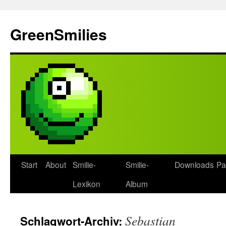
Zum
Inhalt
GreenSmilies
springen
Start
About
Smilie-
Smilie-
Downloads
Pa
Lexikon
Album
Sebastian
Schlagwort-Archiv: