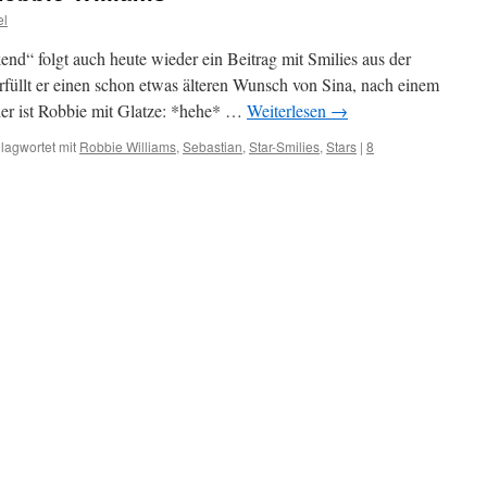
el
d“ folgt auch heute wieder ein Beitrag mit Smilies aus der
rfüllt er einen schon etwas älteren Wunsch von Sina, nach einem
ier ist Robbie mit Glatze: *hehe* …
Weiterlesen
→
lagwortet mit
Robbie Williams
,
Sebastian
,
Star-Smilies
,
Stars
|
8