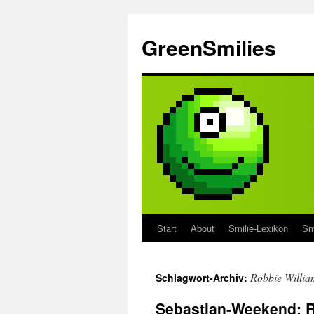
Zum
Inhalt
GreenSmilies
springen
Start
About
Smilie-Lexikon
Sm
Robbie Willia
Schlagwort-Archiv:
Sebastian-Weekend: R