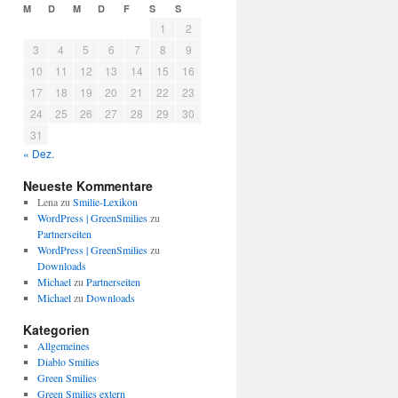
M
D
M
D
F
S
S
1
2
3
4
5
6
7
8
9
10
11
12
13
14
15
16
17
18
19
20
21
22
23
24
25
26
27
28
29
30
31
« Dez.
Neueste Kommentare
Lena
zu
Smilie-Lexikon
WordPress | GreenSmilies
zu
Partnerseiten
WordPress | GreenSmilies
zu
Downloads
Michael
zu
Partnerseiten
Michael
zu
Downloads
Kategorien
Allgemeines
Diablo Smilies
Green Smilies
Green Smilies extern