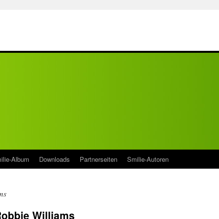
ilie-Album
Downloads
Partnerseiten
Smilie-Autoren
ms
obbie Williams