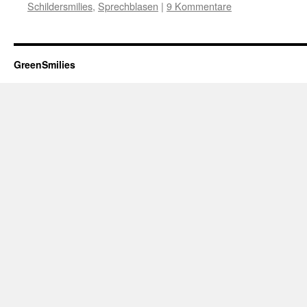
Schildersmilies
,
Sprechblasen
|
9 Kommentare
GreenSmilies