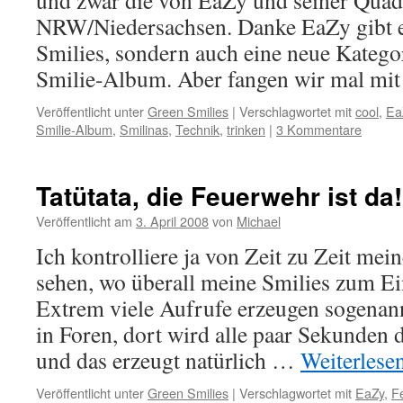
und zwar die von EaZy und seiner Qu
NRW/Niedersachsen. Danke EaZy gibt e
Smilies, sondern auch eine neue Katego
Smilie-Album. Aber fangen wir mal mi
Veröffentlicht unter
Green Smilies
|
Verschlagwortet mit
cool
,
Ea
Smilie-Album
,
Smilinas
,
Technik
,
trinken
|
3 Kommentare
Tatütata, die Feuerwehr ist da!
Veröffentlicht am
3. April 2008
von
Michael
Ich kontrolliere ja von Zeit zu Zeit mei
sehen, wo überall meine Smilies zum E
Extrem viele Aufrufe erzeugen sogenan
in Foren, dort wird alle paar Sekunden d
und das erzeugt natürlich …
Weiterlese
Veröffentlicht unter
Green Smilies
|
Verschlagwortet mit
EaZy
,
F