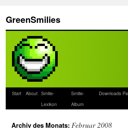
Zum
Inhalt
GreenSmilies
springen
Start
About
Smilie-
Smilie-
Downloads
Pa
Lexikon
Album
Februar 2008
Archiv des Monats: