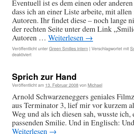
Eventuell ist es dem einen oder anderen
dass ich an einer Liste arbeite, mit alle
Autoren. Ihr findet diese – noch lange ni
der rechten Seite unter dem Link „Smil
Autoren …
Weiterlesen
→
Veröffentlicht unter
Green Smilies intern
|
Verschlagwortet mit
S
für
deaktiviert
Liste
von
Smilie-
Sprich zur Hand
Autoren
Veröffentlicht am
13. Februar 2008
von
Michael
Arnold Schwarzeneggers geniales Filmz
aus Terminator 3, lief mir vor kurzem a
Weg und als ich diesen sah, wusste ich, e
passenden Smilie. Und in Englisch: Un
Weiterlesen
→