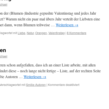
chael
on der (Blumen-)Industrie gepushte Valentinstag und jedes Jahr
zt? Warum nicht ein paar mal übers Jahr verteilt der Liebsten eine
et dann, wenn Blumen teilweise …
Weiterlesen
→
lagwortet mit
Liebe
,
Natur
,
Orangen
,
Valentinstag
|
8 Kommentare
ren
chael
ren schon aufgefallen, dass ich an einer Liste arbeite, mit allen
ndet diese – noch lange nicht fertige – Liste, auf der rechten Seite
 Die Autoren …
Weiterlesen
→
für
Verschlagwortet mit
Smilie-Autoren
|
Kommentare deaktiviert
Liste
von
Smilie-
Autoren