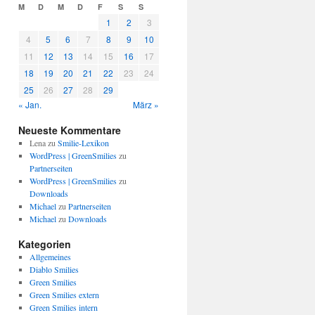
M
D
M
D
F
S
S
1
2
3
4
5
6
7
8
9
10
11
12
13
14
15
16
17
18
19
20
21
22
23
24
25
26
27
28
29
« Jan.
März »
Neueste Kommentare
Lena
zu
Smilie-Lexikon
WordPress | GreenSmilies
zu
Partnerseiten
WordPress | GreenSmilies
zu
Downloads
Michael
zu
Partnerseiten
Michael
zu
Downloads
Kategorien
Allgemeines
Diablo Smilies
Green Smilies
Green Smilies extern
Green Smilies intern