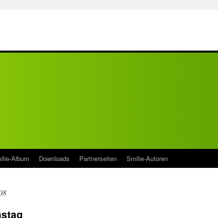
ilie-Album
Downloads
Partnerseiten
Smilie-Autoren
08
nstag