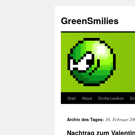
Zum
Inhalt
GreenSmilies
springen
Start
About
Smilie-Lexikon
Sm
16. Februar 20
Archiv des Tages:
Nachtrag zum Valenti