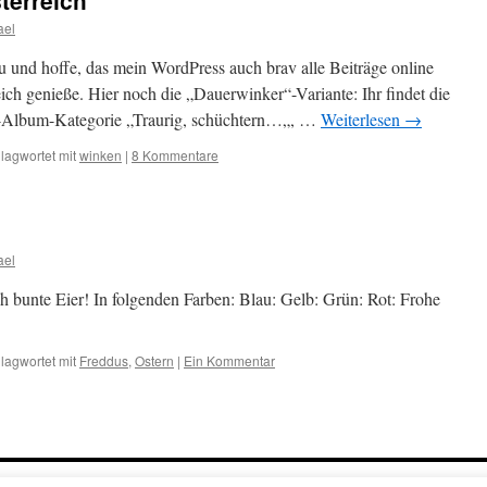
terreich
ael
u und hoffe, das mein WordPress auch brav alle Beiträge online
eich genieße. Hier noch die „Dauerwinker“-Variante: Ihr findet die
ie-Album-Kategorie „Traurig, schüchtern…„, …
Weiterlesen
→
lagwortet mit
winken
|
8 Kommentare
ael
h bunte Eier! In folgenden Farben: Blau: Gelb: Grün: Rot: Frohe
lagwortet mit
Freddus
,
Ostern
|
Ein Kommentar