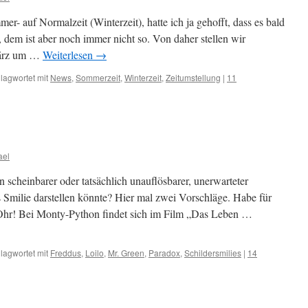
r- auf Normalzeit (Winterzeit), hatte ich ja gehofft, dass es bald
, dem ist aber noch immer nicht so. Von daher stellen wir
März um …
Weiterlesen
→
lagwortet mit
News
,
Sommerzeit
,
Winterzeit
,
Zeitumstellung
|
11
ael
n scheinbarer oder tatsächlich unauflösbarer, unerwarteter
Smilie darstellen könnte? Hier mal zwei Vorschläge. Habe für
Ohr! Bei Monty-Python findet sich im Film „Das Leben …
lagwortet mit
Freddus
,
Loilo
,
Mr. Green
,
Paradox
,
Schildersmilies
|
14