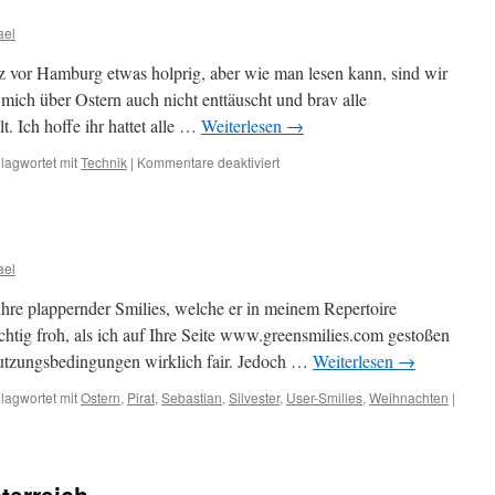
ael
 vor Hamburg etwas holprig, aber wie man lesen kann, sind wir
mich über Ostern auch nicht enttäuscht und brav alle
lt. Ich hoffe ihr hattet alle …
Weiterlesen
→
für
lagwortet mit
Technik
|
Kommentare deaktiviert
Rückflug
ael
hre plappernder Smilies, welche er in meinem Repertoire
ichtig froh, als ich auf Ihre Seite www.greensmilies.com gestoßen
 Nutzungsbedingungen wirklich fair. Jedoch …
Weiterlesen
→
lagwortet mit
Ostern
,
Pirat
,
Sebastian
,
Silvester
,
User-Smilies
,
Weihnachten
|