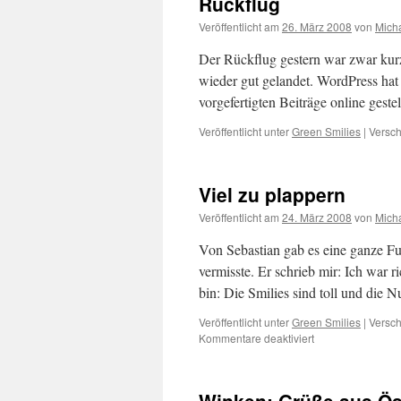
Rückflug
Veröffentlicht am
26. März 2008
von
Mich
Der Rückflug gestern war zwar kurz
wieder gut gelandet. WordPress hat 
vorgefertigten Beiträge online gestel
Veröffentlicht unter
Green Smilies
|
Versch
Viel zu plappern
Veröffentlicht am
24. März 2008
von
Mich
Von Sebastian gab es eine ganze Fu
vermisste. Er schrieb mir: Ich war r
bin: Die Smilies sind toll und die
Veröffentlicht unter
Green Smilies
|
Versch
für
Kommentare deaktiviert
Viel
zu
plappern