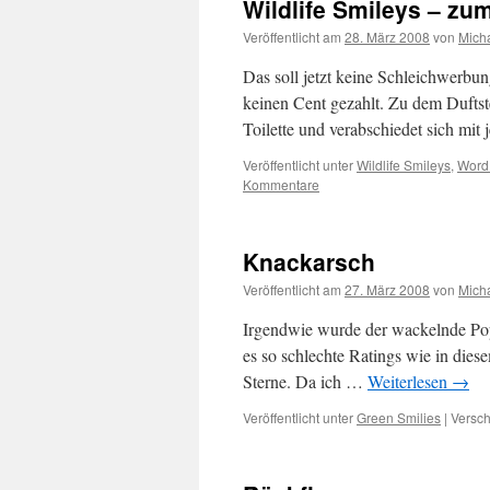
Wildlife Smileys – zu
Veröffentlicht am
28. März 2008
von
Mich
Das soll jetzt keine Schleichwerbung
keinen Cent gezahlt. Zu dem Duftstei
Toilette und verabschiedet sich mi
Veröffentlicht unter
Wildlife Smileys
,
Word
Kommentare
Knackarsch
Veröffentlicht am
27. März 2008
von
Mich
Irgendwie wurde der wackelnde Popo
es so schlechte Ratings wie in dies
Sterne. Da ich …
Weiterlesen
→
Veröffentlicht unter
Green Smilies
|
Versch