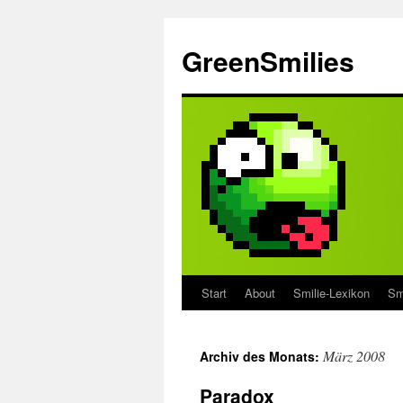
Zum
Inhalt
GreenSmilies
springen
Start
About
Smilie-Lexikon
Sm
März 2008
Archiv des Monats:
Paradox