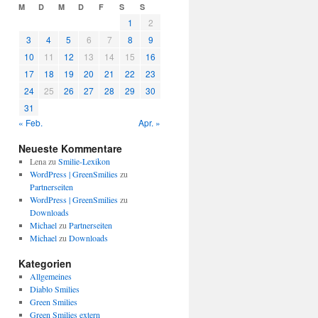
M
D
M
D
F
S
S
1
2
3
4
5
6
7
8
9
10
11
12
13
14
15
16
17
18
19
20
21
22
23
24
25
26
27
28
29
30
31
« Feb.
Apr. »
Neueste Kommentare
Lena
zu
Smilie-Lexikon
WordPress | GreenSmilies
zu
Partnerseiten
WordPress | GreenSmilies
zu
Downloads
Michael
zu
Partnerseiten
Michael
zu
Downloads
Kategorien
Allgemeines
Diablo Smilies
Green Smilies
Green Smilies extern