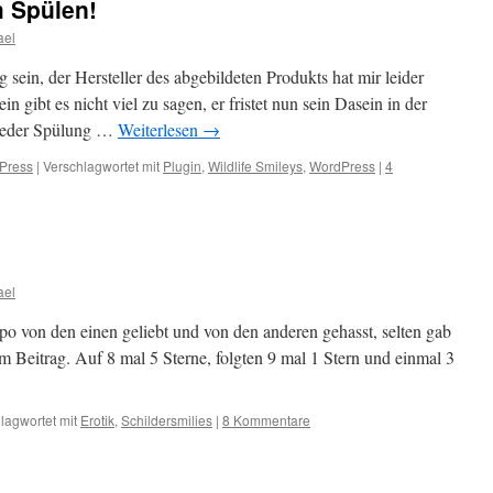
m Spülen!
ael
 sein, der Hersteller des abgebildeten Produkts hat mir leider
n gibt es nicht viel zu sagen, er fristet nun sein Dasein in der
t jeder Spülung …
Weiterlesen
→
Press
|
Verschlagwortet mit
Plugin
,
Wildlife Smileys
,
WordPress
|
4
ael
 von den einen geliebt und von den anderen gehasst, selten gab
em Beitrag. Auf 8 mal 5 Sterne, folgten 9 mal 1 Stern und einmal 3
lagwortet mit
Erotik
,
Schildersmilies
|
8 Kommentare