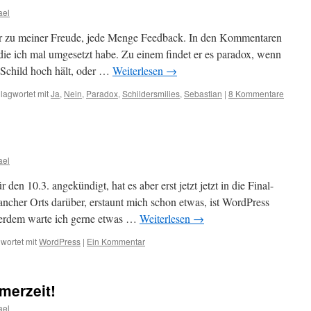
ael
hr zu meiner Freude, jede Menge Feedback. In den Kommentaren
ie ich mal umgesetzt habe. Zu einem findet er es paradox, wenn
“-Schild hoch hält, oder …
Weiterlesen
→
lagwortet mit
Ja
,
Nein
,
Paradox
,
Schildersmilies
,
Sebastian
|
8 Kommentare
ael
en 10.3. angekündigt, hat es aber erst jetzt jetzt in die Final-
cher Orts darüber, erstaunt mich schon etwas, ist WordPress
ßerdem warte ich gerne etwas …
Weiterlesen
→
wortet mit
WordPress
|
Ein Kommentar
merzeit!
ael