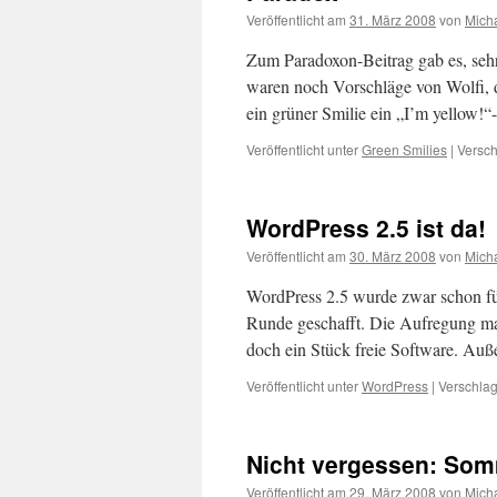
Veröffentlicht am
31. März 2008
von
Mich
Zum Paradoxon-Beitrag gab es, se
waren noch Vorschläge von Wolfi, d
ein grüner Smilie ein „I’m yellow!
Veröffentlicht unter
Green Smilies
|
Versch
WordPress 2.5 ist da!
Veröffentlicht am
30. März 2008
von
Mich
WordPress 2.5 wurde zwar schon für d
Runde geschafft. Die Aufregung man
doch ein Stück freie Software. Au
Veröffentlicht unter
WordPress
|
Verschlag
Nicht vergessen: Som
Veröffentlicht am
29. März 2008
von
Mich