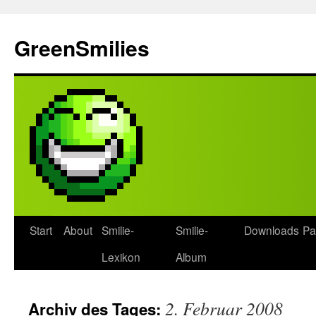
Zum
Inhalt
GreenSmilies
springen
Start
About
Smilie-
Smilie-
Downloads
Pa
Lexikon
Album
2. Februar 2008
Archiv des Tages: