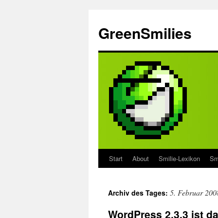
Zum
Inhalt
GreenSmilies
springen
Start
About
Smilie-Lexikon
Sm
5. Februar 200
Archiv des Tages:
WordPress 2.3.3 ist d