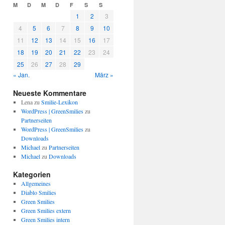
M
D
M
D
F
S
S
1
2
3
4
5
6
7
8
9
10
11
12
13
14
15
16
17
18
19
20
21
22
23
24
25
26
27
28
29
« Jan.
März »
Neueste Kommentare
Lena
zu
Smilie-Lexikon
WordPress | GreenSmilies
zu
Partnerseiten
WordPress | GreenSmilies
zu
Downloads
Michael
zu
Partnerseiten
Michael
zu
Downloads
Kategorien
Allgemeines
Diablo Smilies
Green Smilies
Green Smilies extern
Green Smilies intern