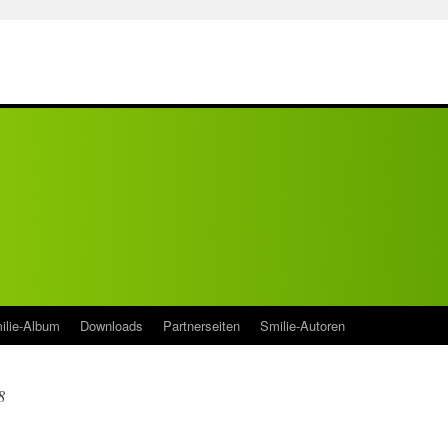
ilie-Album
Downloads
Partnerseiten
Smilie-Autoren
8
a