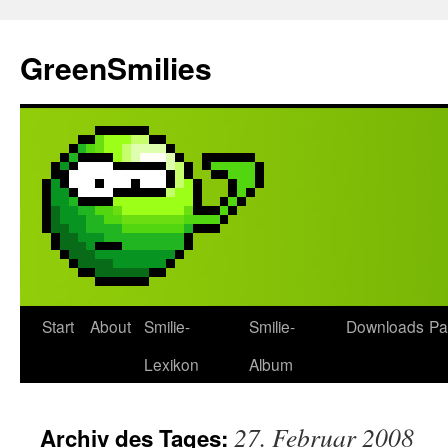
Zum
Inhalt
GreenSmilies
springen
Start
About
Smilie-
Smilie-
Downloads
Pa
Lexikon
Album
27. Februar 2008
Archiv des Tages: