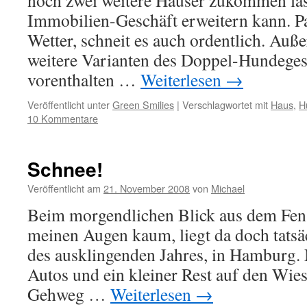
noch zwei weitere Häuser zukommen las
Immobilien-Geschäft erweitern kann. P
Wetter, schneit es auch ordentlich. Au
weitere Varianten des Doppel-Hundegesp
vorenthalten …
Weiterlesen
→
Veröffentlicht unter
Green Smilies
|
Verschlagwortet mit
Haus
,
H
10 Kommentare
Schnee!
Veröffentlicht am
21. November 2008
von
Michael
Beim morgendlichen Blick aus dem Fenst
meinen Augen kaum, liegt da doch tatsä
des ausklingenden Jahres, in Hamburg. 
Autos und ein kleiner Rest auf den Wies
Gehweg …
Weiterlesen
→