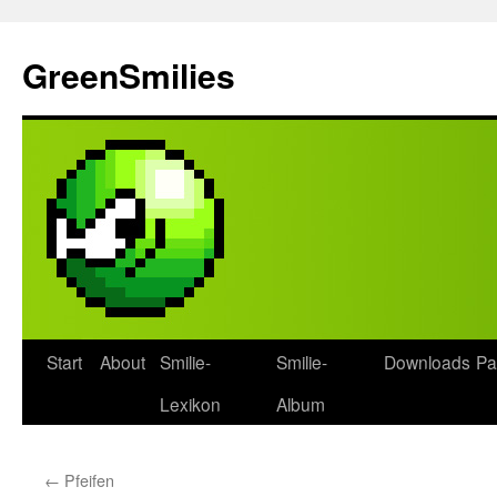
Zum
Inhalt
GreenSmilies
springen
Start
About
Smilie-
Smilie-
Downloads
Pa
Lexikon
Album
←
Pfeifen