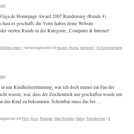
ael
en Giga.de Homepage Award 2007 Rundensieg (Runde 4)
 hast es geschafft, die Voter haben deine Website
er vierten Runde in der Kategorie „Computer & Internet“
milies intern
|
Verschlagwortet mit
freuen
,
Hurra
,
lachend
|
10 Kommentare
ael
in mir Kindheitserinnerung, war ich doch immer ein Fan der
nicht wusste, war, dass der Zeichentrick nur geschaffen wurde um
 an das Kind zu bekommen. Scheinbar muss das bei …
lagwortet mit
Film
,
Kino
,
Roboter
,
Star-Smilies
,
Stars
,
Transformer
|
5