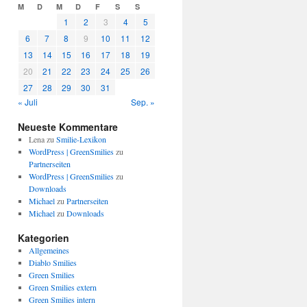
M
D
M
D
F
S
S
1
2
3
4
5
6
7
8
9
10
11
12
13
14
15
16
17
18
19
20
21
22
23
24
25
26
27
28
29
30
31
« Juli
Sep. »
Neueste Kommentare
Lena
zu
Smilie-Lexikon
WordPress | GreenSmilies
zu
Partnerseiten
WordPress | GreenSmilies
zu
Downloads
Michael
zu
Partnerseiten
Michael
zu
Downloads
Kategorien
Allgemeines
Diablo Smilies
Green Smilies
Green Smilies extern
Green Smilies intern