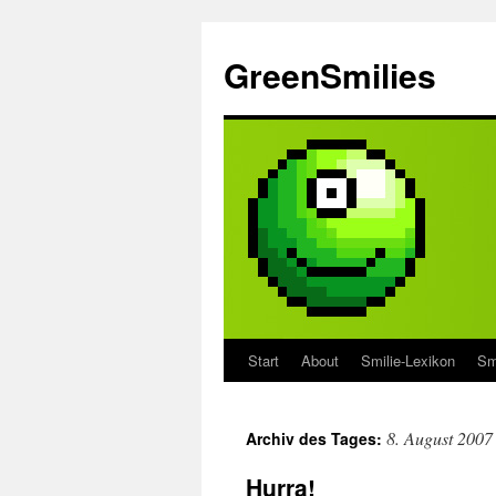
Zum
Inhalt
GreenSmilies
springen
Start
About
Smilie-Lexikon
Sm
8. August 2007
Archiv des Tages:
Hurra!