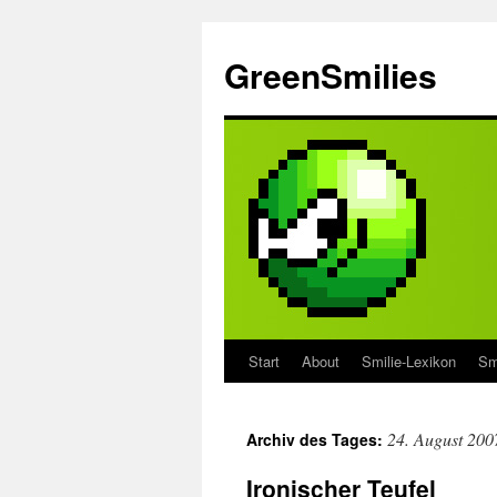
Zum
Inhalt
GreenSmilies
springen
Start
About
Smilie-Lexikon
Sm
24. August 200
Archiv des Tages:
Ironischer Teufel