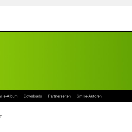
ilie-Album
Downloads
Partnerseiten
Smilie-Autoren
7