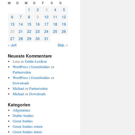
M
D
M
D
F
S
S
1
2
3
4
5
6
7
8
9
10
11
12
13
14
15
16
17
18
19
20
21
22
23
24
25
26
27
28
29
30
31
« Juli
Sep. »
Neueste Kommentare
Lena
zu
Smilie-Lexikon
WordPress | GreenSmilies
zu
Partnerseiten
WordPress | GreenSmilies
zu
Downloads
Michael
zu
Partnerseiten
Michael
zu
Downloads
Kategorien
Allgemeines
Diablo Smilies
Green Smilies
Green Smilies extern
Green Smilies intern