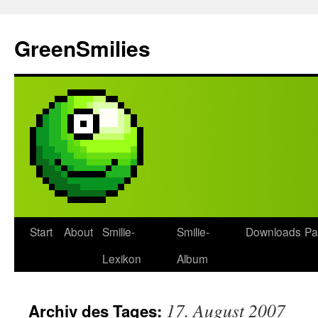
Zum
Inhalt
GreenSmilies
springen
Start
About
Smilie-
Smilie-
Downloads
Pa
Lexikon
Album
17. August 2007
Archiv des Tages: