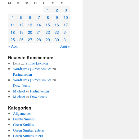
M
D
M
D
F
S
S
1
2
3
4
5
6
7
8
9
10
11
12
13
14
15
16
17
18
19
20
21
22
23
24
25
26
27
28
29
30
31
« Apr.
Juni »
Neueste Kommentare
Lena
zu
Smilie-Lexikon
WordPress | GreenSmilies
zu
Partnerseiten
WordPress | GreenSmilies
zu
Downloads
Michael
zu
Partnerseiten
Michael
zu
Downloads
Kategorien
Allgemeines
Diablo Smilies
Green Smilies
Green Smilies extern
Green Smilies intern