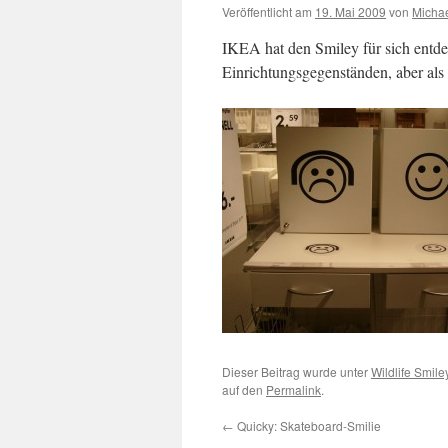
Veröffentlicht am
19. Mai 2009
von
Micha
IKEA hat den Smiley für sich entd
Einrichtungsgegenständen, aber als
Dieser Beitrag wurde unter
Wildlife Smile
auf den
Permalink
.
←
Quicky: Skateboard-Smilie