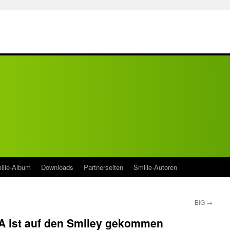
ilie-Album
Downloads
Partnerseiten
Smilie-Autoren
BIG
→
EA ist auf den Smiley gekommen