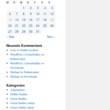
M
D
M
D
F
S
S
1
2
3
4
5
6
7
8
9
10
11
12
13
14
15
16
17
18
19
20
21
22
23
24
25
26
27
28
29
30
31
« Sep.
Nov. »
Neueste Kommentare
Lena
zu
Smilie-Lexikon
WordPress | GreenSmilies
zu
Partnerseiten
WordPress | GreenSmilies
zu
Downloads
Michael
zu
Partnerseiten
Michael
zu
Downloads
Kategorien
Allgemeines
Diablo Smilies
Green Smilies
Green Smilies extern
Green Smilies intern