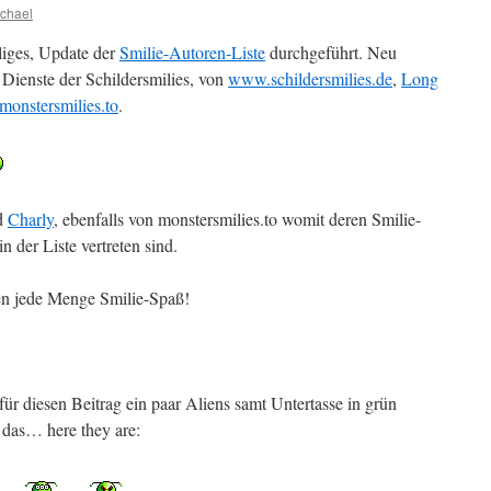
chael
liges, Update der
Smilie-Autoren-Liste
durchgeführt. Neu
Dienste der Schildersmilies, von
www.schildersmilies.de
,
Long
onstersmilies.to
.
d
Charly
, ebenfalls von monstersmilies.to womit deren Smilie-
in der Liste vertreten sind.
hen jede Menge Smilie-Spaß!
 für diesen Beitrag ein paar Aliens samt Untertasse in grün
 das… here they are: