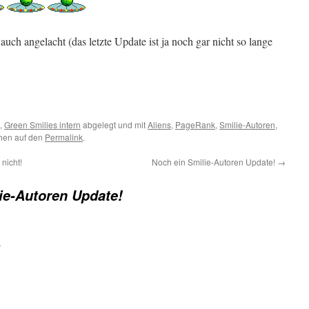
uch angelacht (das letzte Update ist ja noch gar nicht so lange
,
Green Smilies intern
abgelegt und mit
Aliens
,
PageRank
,
Smilie-Autoren
,
chen auf den
Permalink
.
nicht!
Noch ein Smilie-Autoren Update!
→
ie-Autoren Update!
r