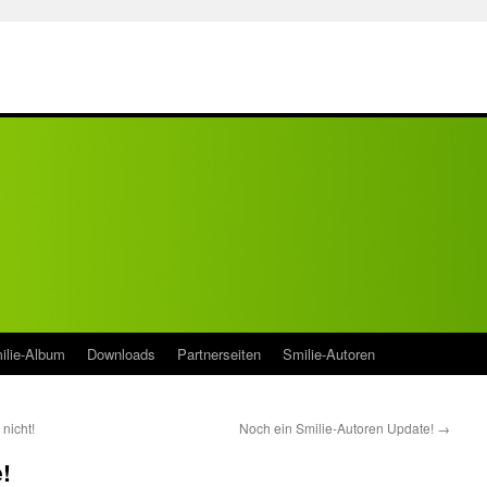
ilie-Album
Downloads
Partnerseiten
Smilie-Autoren
nicht!
Noch ein Smilie-Autoren Update!
→
!