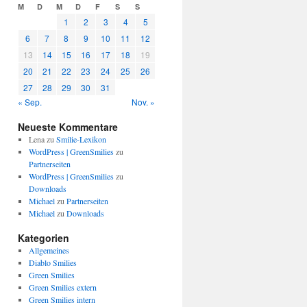
M
D
M
D
F
S
S
1
2
3
4
5
6
7
8
9
10
11
12
13
14
15
16
17
18
19
20
21
22
23
24
25
26
27
28
29
30
31
« Sep.
Nov. »
Neueste Kommentare
Lena
zu
Smilie-Lexikon
WordPress | GreenSmilies
zu
Partnerseiten
WordPress | GreenSmilies
zu
Downloads
Michael
zu
Partnerseiten
Michael
zu
Downloads
Kategorien
Allgemeines
Diablo Smilies
Green Smilies
Green Smilies extern
Green Smilies intern