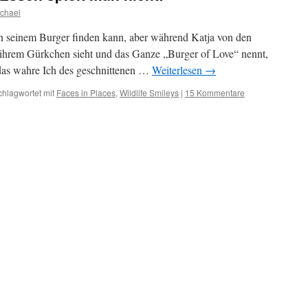
chael
n seinem Burger finden kann, aber während Katja von den
 ihrem Gürkchen sieht und das Ganze „Burger of Love“ nennt,
 das wahre Ich des geschnittenen …
Weiterlesen
→
chlagwortet mit
Faces in Places
,
Wildlife Smileys
|
15 Kommentare