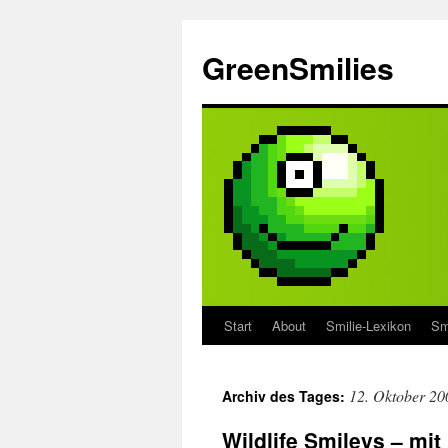
Zum
Inhalt
GreenSmilies
springen
Start
About
Smilie-Lexikon
Sm
12. Oktober 20
Archiv des Tages:
Wildlife Smileys – mit