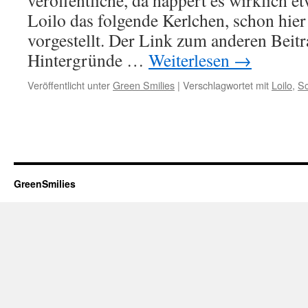
veröffentliche, da happert es wirklich et
Loilo das folgende Kerlchen, schon hi
vorgestellt. Der Link zum anderen Beitra
Hintergründe …
Weiterlesen
→
Veröffentlicht unter
Green Smilies
|
Verschlagwortet mit
Loilo
,
Sc
GreenSmilies