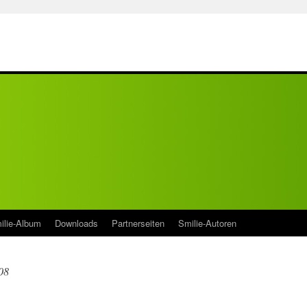
ilie-Album
Downloads
Partnerseiten
Smilie-Autoren
08