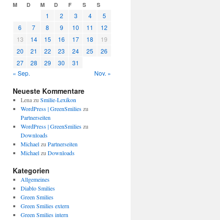
M
D
M
D
F
S
S
1
2
3
4
5
6
7
8
9
10
11
12
13
14
15
16
17
18
19
20
21
22
23
24
25
26
27
28
29
30
31
« Sep.
Nov. »
Neueste Kommentare
Lena
zu
Smilie-Lexikon
WordPress | GreenSmilies
zu
Partnerseiten
WordPress | GreenSmilies
zu
Downloads
Michael
zu
Partnerseiten
Michael
zu
Downloads
Kategorien
Allgemeines
Diablo Smilies
Green Smilies
Green Smilies extern
Green Smilies intern