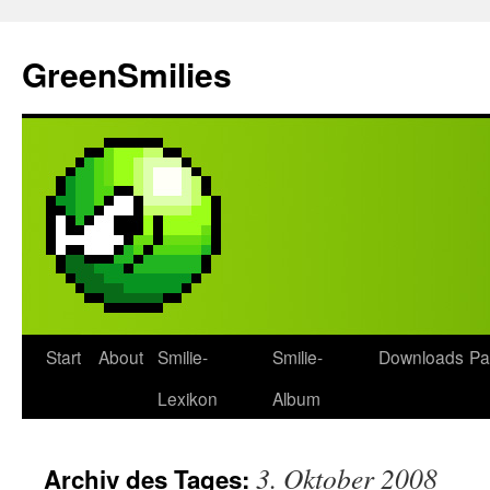
Zum
Inhalt
GreenSmilies
springen
Start
About
Smilie-
Smilie-
Downloads
Pa
Lexikon
Album
3. Oktober 2008
Archiv des Tages: