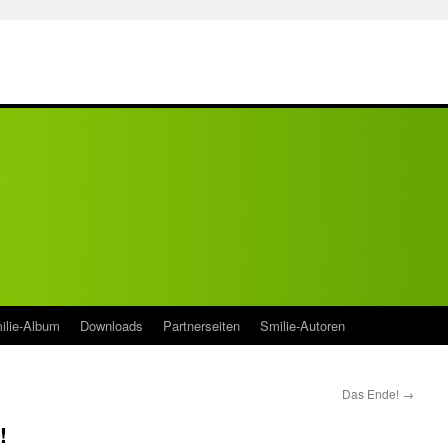
ilie-Album
Downloads
Partnerseiten
Smilie-Autoren
Das Ende!
→
!