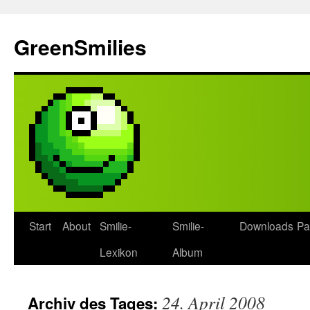
Zum
Inhalt
GreenSmilies
springen
Start
About
Smilie-
Smilie-
Downloads
Pa
Lexikon
Album
24. April 2008
Archiv des Tages: