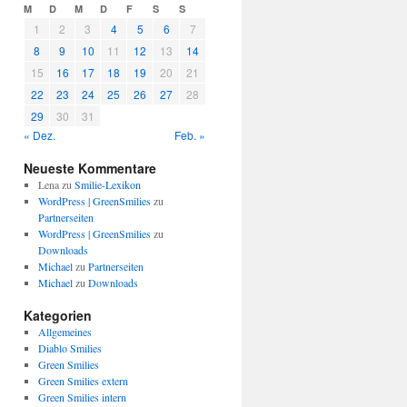
M
D
M
D
F
S
S
1
2
3
4
5
6
7
8
9
10
11
12
13
14
15
16
17
18
19
20
21
22
23
24
25
26
27
28
29
30
31
« Dez.
Feb. »
Neueste Kommentare
Lena
zu
Smilie-Lexikon
WordPress | GreenSmilies
zu
Partnerseiten
WordPress | GreenSmilies
zu
Downloads
Michael
zu
Partnerseiten
Michael
zu
Downloads
Kategorien
Allgemeines
Diablo Smilies
Green Smilies
Green Smilies extern
Green Smilies intern