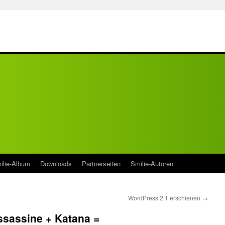
ilie-Album
Downloads
Partnerseiten
Smilie-Autoren
WordPress 2.1 erschienen
→
ssassine + Katana =