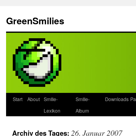
Zum
Inhalt
GreenSmilies
springen
Start
About
Smilie-
Smilie-
Downloads
Pa
Lexikon
Album
26. Januar 2007
Archiv des Tages: