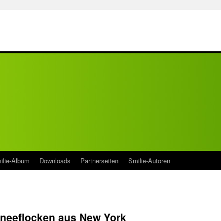
ilie-Album
Downloads
Partnerseiten
Smilie-Autoren
hneeflocken aus New York