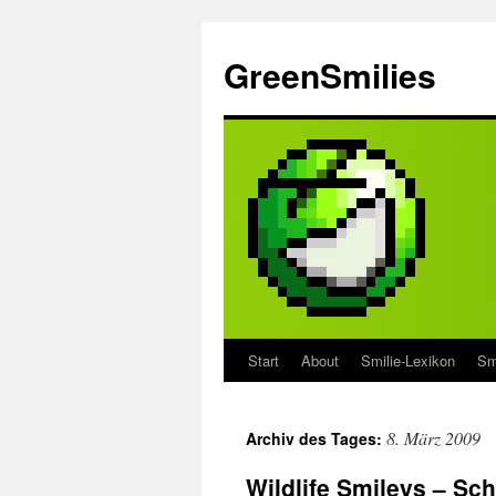
Zum
Inhalt
GreenSmilies
springen
Start
About
Smilie-Lexikon
Sm
8. März 2009
Archiv des Tages:
Wildlife Smileys – Sc