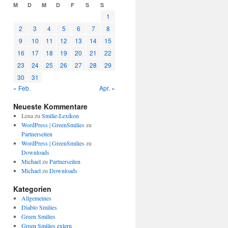
M
D
M
D
F
S
S
1
2
3
4
5
6
7
8
9
10
11
12
13
14
15
16
17
18
19
20
21
22
23
24
25
26
27
28
29
30
31
« Feb.
Apr. »
Neueste Kommentare
Lena
zu
Smilie-Lexikon
WordPress | GreenSmilies
zu
Partnerseiten
WordPress | GreenSmilies
zu
Downloads
Michael
zu
Partnerseiten
Michael
zu
Downloads
Kategorien
Allgemeines
Diablo Smilies
Green Smilies
Green Smilies extern