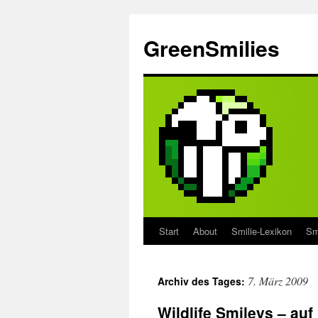
Zum
Inhalt
GreenSmilies
springen
Start
About
Smilie-Lexikon
Sm
7. März 2009
Archiv des Tages:
Wildlife Smileys – auf