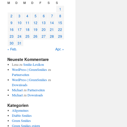
M
D
M
D
F
S
S
1
2
3
4
5
6
7
8
9
10
11
12
13
14
15
16
17
18
19
20
21
22
23
24
25
26
27
28
29
30
31
« Feb.
Apr. »
Neueste Kommentare
Lena
zu
Smilie-Lexikon
WordPress | GreenSmilies
zu
Partnerseiten
WordPress | GreenSmilies
zu
Downloads
Michael
zu
Partnerseiten
Michael
zu
Downloads
Kategorien
Allgemeines
Diablo Smilies
Green Smilies
Green Smilies extern