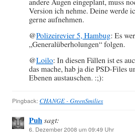
andere Augen eingeplant, muss no
Version ich nehme. Deine werde ic
gerne aufnehmen.
@
Polizeirevier 5, Hambug
: Es we
„Generalüberholungen“ folgen.
@
Loilo
: In diesen Fällen ist es a
das mache, hab ja die PSD-Files u
Ebenen austauschen. :;):
Pingback:
CHANGE - GreenSmilies
Puh
sagt:
6. Dezember 2008 um 09:49 Uhr