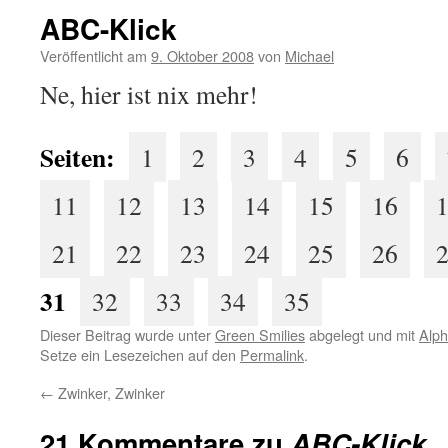
ABC-Klick
Veröffentlicht am
9. Oktober 2008
von
Michael
Ne, hier ist nix mehr!
Seiten:
1
2
3
4
5
6
11
12
13
14
15
16
21
22
23
24
25
26
31
32
33
34
35
Dieser Beitrag wurde unter
Green Smilies
abgelegt und mit
Alph
Setze ein Lesezeichen auf den
Permalink
.
←
Zwinker, Zwinker
21 Kommentare zu
ABC-Klick