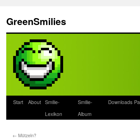
Zum
Inhalt
GreenSmilies
springen
Start
About
Smilie-
Smilie-
Downloads
Pa
Lexikon
Album
←
Mützeln?