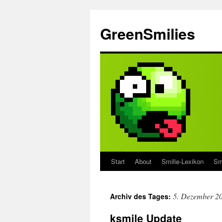
Zum
Inhalt
GreenSmilies
springen
Start
About
Smilie-Lexikon
Sm
5. Dezember 2
Archiv des Tages:
ksmile Update