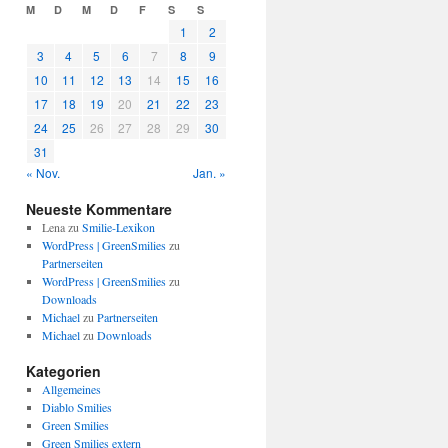
M
D
M
D
F
S
S
1
2
3
4
5
6
7
8
9
10
11
12
13
14
15
16
17
18
19
20
21
22
23
24
25
26
27
28
29
30
31
« Nov.
Jan. »
Neueste Kommentare
Lena
zu
Smilie-Lexikon
WordPress | GreenSmilies
zu
Partnerseiten
WordPress | GreenSmilies
zu
Downloads
Michael
zu
Partnerseiten
Michael
zu
Downloads
Kategorien
Allgemeines
Diablo Smilies
Green Smilies
Green Smilies extern