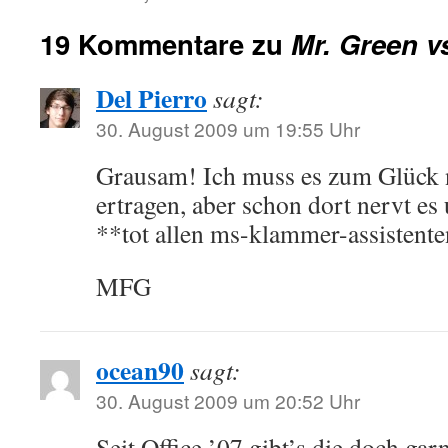
19 Kommentare zu
Mr. Green v
Del Pierro
sagt:
30. August 2009 um 19:55 Uhr
Grausam! Ich muss es zum Glück n
ertragen, aber schon dort nervt es
**tot allen ms-klammer-assistent
MFG
ocean90
sagt:
30. August 2009 um 20:52 Uhr
Seit Office ’07 gibt’s die doch gar