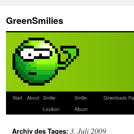
Zum
Inhalt
GreenSmilies
springen
Start
About
Smilie-
Smilie-
Downloads
Pa
Lexikon
Album
3. Juli 2009
Archiv des Tages: