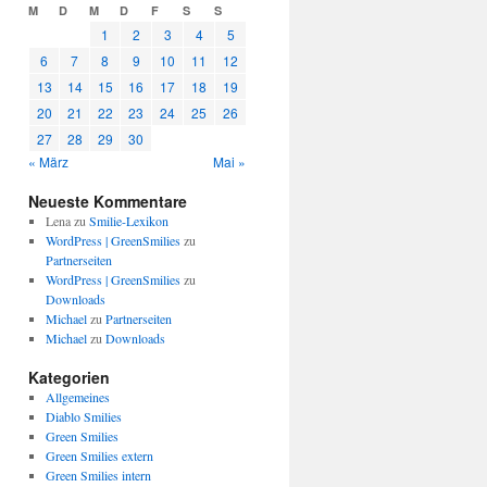
M
D
M
D
F
S
S
1
2
3
4
5
6
7
8
9
10
11
12
13
14
15
16
17
18
19
20
21
22
23
24
25
26
27
28
29
30
« März
Mai »
Neueste Kommentare
Lena
zu
Smilie-Lexikon
WordPress | GreenSmilies
zu
Partnerseiten
WordPress | GreenSmilies
zu
Downloads
Michael
zu
Partnerseiten
Michael
zu
Downloads
Kategorien
Allgemeines
Diablo Smilies
Green Smilies
Green Smilies extern
Green Smilies intern