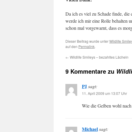
Da ich es viel zu Schade finde, di
werde ich mir eine Rolle behalten 
schon mal vorgewarnt, dass es mor
Dieser Beitrag wurde unter
Wildlife Smile
auf den
Permalink
.
←
Wildlife Smileys – bezahltes Lächeln
9 Kommentare zu
Wildl
PJ
sagt:
11. April 2009 um 13:07 Uhr
Wie die Gelben wohl nach 
Michael
sagt: