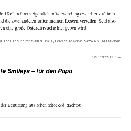
e drei Rollen ihrem eigentlichen Verwendungszweck zuzuführen,
unter meinen Lesern verteilen
und die zwei anderen
. Seid also
Ostereiersuche
gen eine große
hier geben wird!
ys
abgelegt und mit
Wildlife Smileys
verschlagwortet. Setze ein Lesezeichen
Ostereiersuche
→
ife Smileys – für den Popo
der Benutzung aus sehen :shocked: :lachtot: