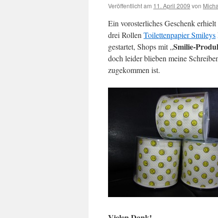
Veröffentlicht am
11. April 2009
von
Micha
Ein vorosterliches Geschenk erhiel
drei Rollen
Toilettenpapier Smileys
Smilie-Produ
gestartet, Shops mit „
doch leider blieben meine Schreibe
zugekommen ist.
Vielen Dank!