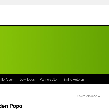
ilie-Album
Downloads
Partnerseiten
Smilie-Autoren
Ostereiersuche
→
 den Popo