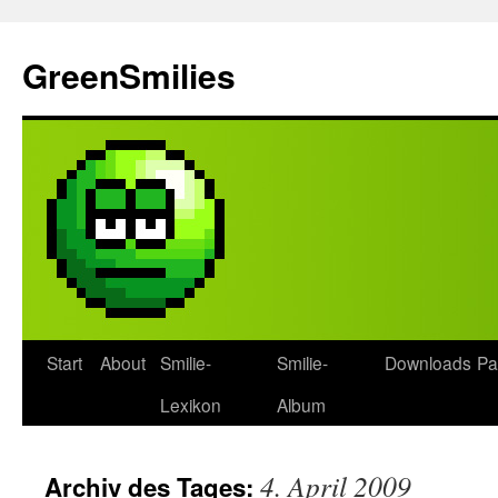
Zum
Inhalt
GreenSmilies
springen
Start
About
Smilie-
Smilie-
Downloads
Pa
Lexikon
Album
4. April 2009
Archiv des Tages: