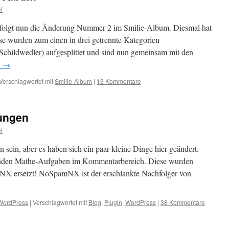
l
folgt nun die Änderung Nummer 2 im Smilie-Album. Diesmal hat
ese wurden zum einen in drei getrennte Kategorien
 Schildwedler) aufgesplittet und sind nun gemeinsam mit den
n
→
Verschlagwortet mit
Smilie-Album
|
13 Kommentare
rungen
l
en sein, aber es haben sich ein paar kleine Dinge hier geändert.
hlenden Mathe-Aufgaben im Kommentarbereich. Diese wurden
NX ersetzt! NoSpamNX ist der erschlankte Nachfolger von
WordPress
|
Verschlagwortet mit
Blog
,
Plugin
,
WordPress
|
38 Kommentare