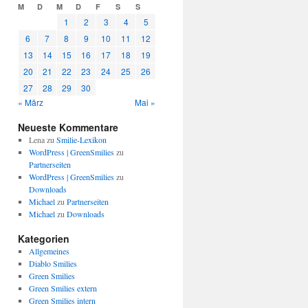
M
D
M
D
F
S
S
1
2
3
4
5
6
7
8
9
10
11
12
13
14
15
16
17
18
19
20
21
22
23
24
25
26
27
28
29
30
« März
Mai »
Neueste Kommentare
Lena
zu
Smilie-Lexikon
WordPress | GreenSmilies
zu
Partnerseiten
WordPress | GreenSmilies
zu
Downloads
Michael
zu
Partnerseiten
Michael
zu
Downloads
Kategorien
Allgemeines
Diablo Smilies
Green Smilies
Green Smilies extern
Green Smilies intern