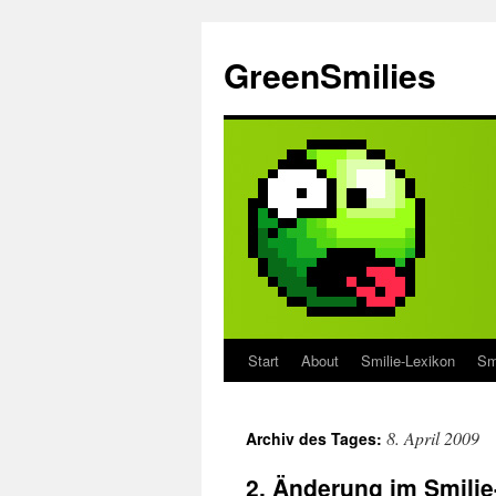
Zum
Inhalt
GreenSmilies
springen
Start
About
Smilie-Lexikon
Sm
8. April 2009
Archiv des Tages:
2. Änderung im Smili