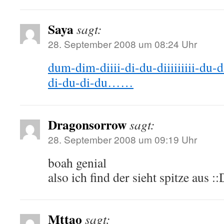
Saya
sagt:
28. September 2008 um 08:24 Uhr
dum-dim-diiii-di-du-diiiiiiiii-du-di
di-du-di-du……
Dragonsorrow
sagt:
28. September 2008 um 09:19 Uhr
boah genial
also ich find der sieht spitze aus ::
Mttao
sagt: